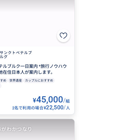
サンクトペテルブ
ルグ
テルブルク一日案内 *旅行ノウハウ
地在住日本人が案内します。
すめ
世界遺産
カップルにおすすめ
45,000
¥
/
組
22,500
/
¥
2名で利用の場合
人
おがわかつなり