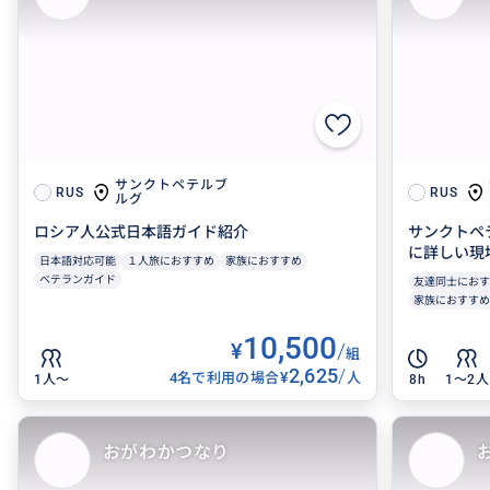
サンクトペテルブ
RUS
RUS
ルグ
ロシア人公式日本語ガイド紹介
サンクトペ
に詳しい現
日本語対応可能
１人旅におすすめ
家族におすすめ
ベテランガイド
友達同士におす
家族におすすめ
10,500
¥
/
組
2,625
/
¥
4名で利用の場合
人
1人〜
8h
1〜2人
おがわかつなり