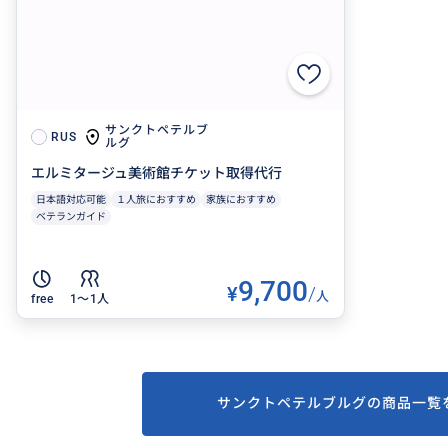
サンクトペテルブ
RUS
ルグ
エルミタージュ美術館チケット取得代行
日本語対応可能
１人旅におすすめ
家族におすすめ
ベテランガイド
9,700
¥
/
人
free
1〜1人
サンクトペテルブルグの商品一覧