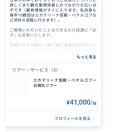
日本人の中でおそらくもっとも旅行ノウハウに
詳しくまた観光業関係者とのつながりが広いは
ずです（最新情報がすぐに入ります。私自身も
毎年10数回はエカテリーナ宮殿・ペテルゴフな
ど郊外の宮殿に行きます）。
ご質問いただいたことはできるだけ迅速に「必
ず」お返事いたします。
信頼できる仲間と一緒に誠心誠意対応させてい
ただいています。日本語の上手なスタッフを大
幅増強しました。日本語公式ガイドの手配以外
もっと見る
にも移動の補助や簡単な同行など幅広いニーズ
に対応可能です、ご相談ください。
ツアー・サービス
（5）
＊車椅子でのサンクトペテルブルク旅行のノウ
ハウあります。
エカテリーナ宮殿・ペテルゴフ一
エルミタージュ美術館は目をつぶってもどこに
日弾丸ツアー
何があるか案内できるくらい詳しくなりました
(あくまでもどこに何があるか、だけですが自分
でも勉強のために通ったり本を読んだりピョー
¥41,000
/
組
トル大帝以降のロマノフ王朝の歴代皇帝たちと
各人のエピソードについては把握していますの
で、オーディオガイドでは分からない全体的な
プロフィールを見る
背景を含めてお話しできます)