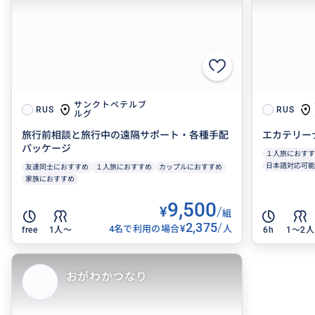
サンクトペテルブ
RUS
RUS
ルグ
旅行前相談と旅行中の遠隔サポート・各種手配
エカテリー
パッケージ
１人旅におすす
日本語対応可能
友達同士におすすめ
１人旅におすすめ
カップルにおすすめ
家族におすすめ
9,500
¥
/
組
2,375
/
¥
4名で利用の場合
人
free
1人〜
6h
1〜2人
おがわかつなり