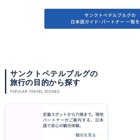
自己紹介
本業（サンクトペテルブルク日本人・日本語ガ
サンクトペテルブルグの
イド）と内容がかぶる部分が多いですが、こち
日本語ガイド･パートナー 一覧
らでいただいたご依頼も仲間と力を合わせてお
手伝いしています。
他には日本語を教えたり、クラシック関係の本
を翻訳したり（「ユーリー・テミルカーノフ
モノローグ」2018年2月日本で出版。自費では
なく商業出版です）、FXをやってりして生活し
ています。
サンクトペテルブルグの
ロシア語は勉強を始めて20年になりますが、ず
っと独学だったためいまでも勉強の毎日です。
旅行の目的から探す
現地人ならではの視点や情報を加味したサービ
POPULAR TRAVEL SCENES
スのご案内ができると思います。または、ニー
ズに応じた人間を手配すること可能です。
(2017年からロシア国籍所持者以外の観光案内行
為が場所によっては禁止されています。ロシア
定番スポットから穴場まで。現地
国籍を持たない日本人による観光地案内行為は
パートナーがご案内する、日本
ロシア国内では違法になる場合があります。で
観光
すのでとくに観光案内をご希望の場合、こちら
語で安心の観光体験。
から提供できるのは「現地人ガイドの紹介」に
観光を見る
なります。ご留意ください。)