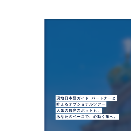
St. Petersburg
サンクトペテルブ
現地日本語ガイド･パートナーと
叶えるオプショナルツアー
人気の観光スポットも、
あなたのペースで、心動く旅へ。