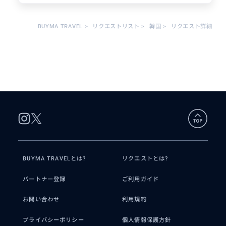
得意なジャンル / 分野
BUYMA TRAVEL
>
リクエストリスト
>
韓国
>
リクエスト詳細
グルメ、おしゃれカフェ、体験旅行
クチコミ
​急な予約にも親切丁寧！最高のソ
ウル観光でした！
2026/8/1
20代
BUYMA TRAVELとは?
リクエストとは?
直前の急な予約だったにもかかわらず、
終始とても親切・丁寧に対応していただ
パートナー登録
ご利用ガイド
き本当に感謝しています。 ​当日は景福宮
をはじめ、北村・仁寺洞・益善洞の散...
お問い合わせ
利用規約
プライバシーポリシー
個人情報保護方針