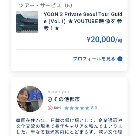
*Instragram : yoon_private_tour
ツアー・サービス
（6）
YOON'S Private Seoul Tour Guid
e (Vol.1) ★YOUTUBE映像を参
考！★
20,000
¥
/
組
プロフィールを見る
hara-cyan
得意なジャンル / 分野
その他都市
5.0
50代
·ファッションを専攻しましたので、韓国
のファッショントレンドや現地で人気の
韓国在住27年。日韓の懸け橋として、企業通訳や
文化交流の現場で長年キャリアを積んでまいりま
ショッピングスポットはすべてご紹介し
した。単なる観光案内にとどまらず、深い文化理