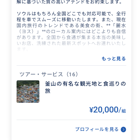
ます。 ·ご希望の場合、車での移...
解に基づいた質の高いアテンドをお約束します。
ソウルはもちろん全国どこでも対応可能で、全行
程を車でスムーズに移動いたします。また、現在
クチコミ
国内旅行のトレンドである美食の街、**「麗水
（ヨス）」**のローカル案内にはどこよりも自信
があります。全国から食通が集まる本当の美味し
１人旅で不安だったのですが、と
いお店、洗練された最新スポットへお連れいたし
ます。
ても良いガイドさんでした
もっと見る
プライベートな癒やしの旅からビジネスアテンド
2023/10/18
60代
まで、あなたの韓国滞在を最も価値ある時間にい
たします。
ツアー・サービス
（16）
道路が混んだり、食事時間が長引いたり
釜山の有名な観光地と食巡りの
して(私のせいですが楽しくて)予定時間を
旅
過ぎたのに、計画どおりに回っていただ
きました。 予定に無かったライトア...
20,000
¥
/
組
プロフィールを見る