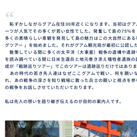
“
恥ずかしながらグアム在住30年近くになります。当初はグア
ーツが人気でその多くが若い女性でした。発奮して島の75％
多くの素晴らしい景観を発見して島の魅力はこの大自然にある
グツアー 」を始めました。それがグアム観光局が最初に公認し
散策している間に多くの太平洋（大東亜）戦争の遺構や遺跡
を読み調べている間に日米生還兵と地元巻き添え犠牲者遺族の
成が「戦跡巡りツアー」でこのツアーは遺跡巡りだけではあり
あの時代の若き先人達はなぜここグアムで戦い、何を願いな
れ、あの戦争の深さを知り戦場に散った兵士の願いと視点を参
の戦争をお話しさせていただいております。
私は先人の想いを語り継ぎ伝えるのが目的の案内人です。