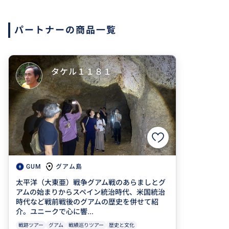
パートナーの商品一覧
タケル１１８１
グアム島
GUM
太平洋（大東亜）戦争グアム戦のあらましとグ
アムの始まりからスペイン統治時代、米国統治
時代など戦前戦後のグアムの歴史を併せて紹
介。ユニークで心に響...
戦跡ツアー
グアム
戦績巡りツアー
歴史と文化