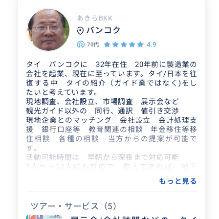
あきらBKK
バンコク
4.9
70代
タイ バンコクに 32年在住 20年前に製造業の
会社を起業、現在に至っています。タイ/日本を往
復する中 タイの紹介（ガイド業ではなく)をし
たいと考えています。
現地調査、会社設立、市場調査 展示会など
観光ガイド以外の 同行、通訳 値引き交渉
現地企業とのマッチング 会社設立 会計処理支
援 銀行口座等 教育関連の相談 年金移住等移
住相談 各種の相談 当方からの提案が可能で
す。
活動可能時間は 早朝から深夜まで対応可能
1人から12人にも対応で、数人であれば 地下
鉄、高架鉄道を利用 車は輸送事業者用のバン
もっと見る
（9-12人 特別な6人も可)を使用して 私は運転
しません。車だけの手配はしていません。（車代
金だけだと他のレンタカーより安いと思います。)
ツアー・サービス
（5）