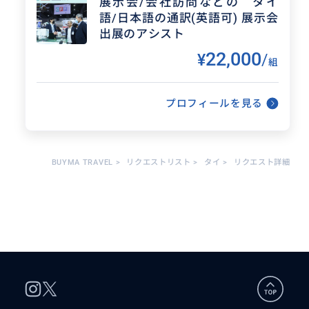
展示会/会社訪問などの タイ
語/日本語の通訳(英語可) 展示会
出展のアシスト
22,000
¥
/
組
プロフィールを見る
得意なジャンル / 分野
BUYMA TRAVEL
>
リクエストリスト
>
タイ
>
リクエスト詳細
電気一般、コンピュータプログラム タイ
国内のビジネス一般 ビサ 労働許可 経
理 納税 会社設立に伴う許認可
クチコミ