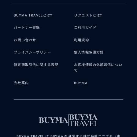
プライベート観光
BUYMA TRAVELとは?
リクエストとは?
2026/2/17
40代
パートナー登録
ご利用ガイド
夫婦、子供3人、祖母1名の6人旅行でし
た。1日目は水上マーケット〜象乗り〜ア
お問い合わせ
利用規約
ユタヤ、2日目は市内観光〜買い物スポッ
ト案内と行きたいところにフルアテン...
プライバシーポリシー
個人情報保護方針
特定商取引法に関する表記
お客様情報の外部送信につい
て
会社案内
BUYMA
BUYMA TRAVEL は BUYMA を運営する株式会社エニグモ（東