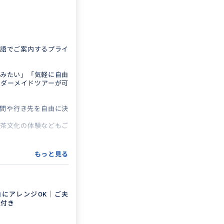
語でご案内するプライ
みたい」「気軽に自由
ダーメイドツアーが可
間や行き先を自由に決
茶文化の体験などもご
ら、お気軽にご相談く
もっと見る
にアレンジOK｜ご夫
迎付き
客様への対応経験も豊富