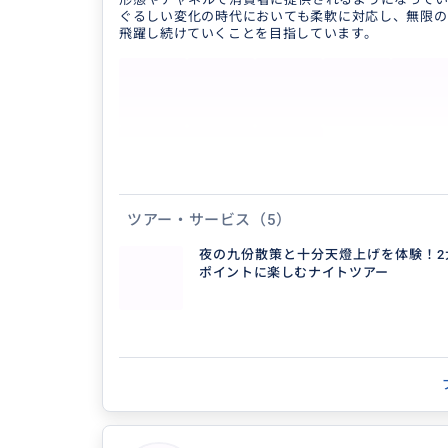
ぐるしい変化の時代においても柔軟に対応し、無限の
得意なジャンル / 分野
飛躍し続けていくことを目指しています。
・ショッピング・コンサルティング： 独自コ
た店頭での「特別割引価格」の適用や、日本
のご案内など、EC経営者なら...
ツアー・サービス
（5）
得意なジャンル / 分野
夜の九份散策と十分天燈上げを体験！2
私達は「旅の総合商社」として、交通、宿泊
ポイントに楽しむナイトツアー
など異なる旅行サービスを垂直統合したバリ
し、常に期待値を超えるサービスを...