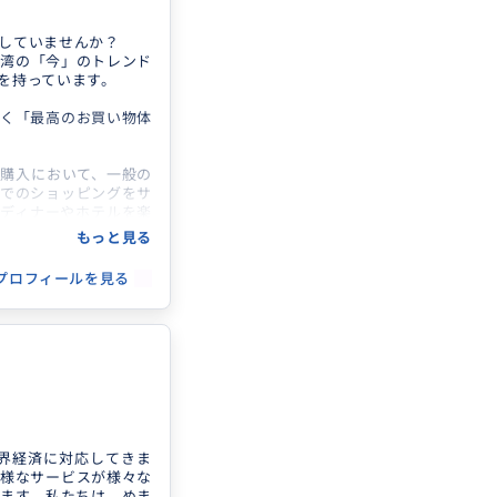
していませんか？
台湾の「今」のトレンド
心者歓迎／台湾調理師
を持っています。
o_ni_cooking/
く「最高のお買い物体
購入において、一般の
でのショッピングをサ
ディナーやホテルを楽
もっと見る
「日本では手に入らな
プロフィールを見る
。 1日ガイドをつけ
ってほしい」「現地
世界経済に対応してきま
様なサービスが様々な
ます。私たちは、めま