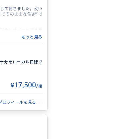
して育ちました。幼い
てそのまま在住8年で
完全にサポートできま
ローカル食堂での注文
もっと見る
します。地元の人と直
。ガイドと一緒にいる
目指しています。
も行きたいけど、混ん
踏み込んだ台湾が見た
十分をローカル目線で
緒に旅をつくっていけ
¥17,500
/
組
プロフィールを見る