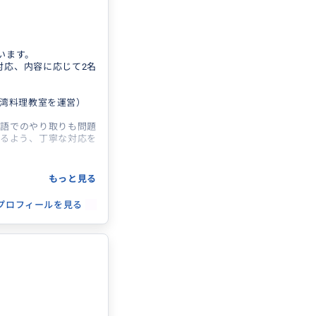
内街歩き・迪化街・永
場・穴場スポット・路
います。
対応、内容に応じて2名
台湾料理教室を運営）
本語でのやり取りも問題
るよう、丁寧な対応を
ことはありませんか？
もっと見る
回ってほしい——そん
す。
プロフィールを見る
ちょっと誰かに頼りた
軟に対応いたします。