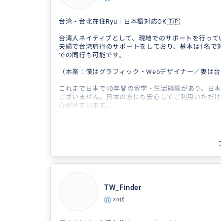
·九份・十分・基隆（定番コース） ·台北市
台湾・台北在住Ryu｜日本語対応OK🇯🇵
康街 ·夜市・ローカルグルメ・食べ歩き ·市
地裏散策 ·完...
台湾人ネイティブとして、現地でのサポートを行って
夫婦で台湾旅行のサポートをしており、基本は1名で
での同行も可能です。
（本業：僕はグラフィック・Webデザイナー／妻は
これまで日本で10年間の留学・生活経験があり、日
ございません。日本の方にも安心してご利用いただけ
心がけています。
台湾旅行で「誰かに少し聞けたらいいのに」と感じた
ガイドをつけるほどではないけれど、少しだけ一緒に
な場面で、気軽に頼れる存在としてサポートしていま
観光同行や夜市・ローカルスポットのご案内など、「
い」といったご要望に対応可能です。
副業のため日程は応相談となりますが、できる限り柔
TW_Finder
お気軽にご相談ください
30代
――――――――――