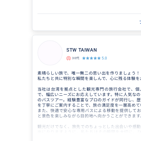
日常会話レベルの日本語でスムーズにご案内可能です
⸻
ガイド・車両について
・BMW車でのご案内（プライベート送迎）
・お客様専用の専属ガイド対応
・土日祝よりも平日の方が比較的対応しやすいです
STW TAIWAN
⸻
5.0
30代
対応エリア
素晴らしい旅で、唯一無二の思い出を作りましょう！
台南・高雄・屏東・墾丁エリアの観光ツアーをご案内
私たちと共に特別な瞬間を楽しんで、心に残る体験を
8時間の市内観光を中心に、柔軟なプラン作成が可能
当社は台湾を拠点とした観光専門の旅行会社で、個
で、幅広いニーズにお応えしています。特に人気なの
のバスツアー。経験豊富なプロのガイドが同行し、歴
を丁寧にご案内することで、旅の満足度を一層高めて
また、快適で安心な専用バスによる移動を提供してお
と景色を楽しみながら目的地へ向かうことができます
観光だけでなく、旅先でのちょっとした出会いや感動
出になりますように。私たちはその瞬間を大切に、ひ
寧に企画・運営しています。