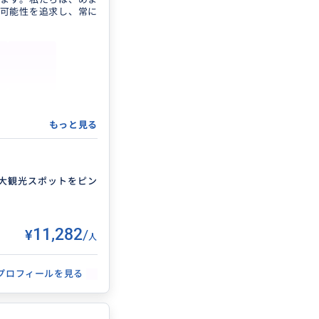
可能性を追求し、常に
ネクションを活かし
未発売・完売モデル
もっと見る
大観光スポットをピン
、食事、物販、観光
ューチェーンを構築
¥11,282
/
人
プロフィールを見る