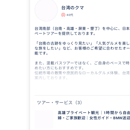
台湾のクマ
40代
台湾南部（台南・高雄・屏東・墾丁）を中心に、日本
ベートツアーを提供しております。
「台南の古跡をゆっくり見たい」「人気グルメを楽し
な旅をしたい」など、お客様のご希望に合わせたオー
能です。
また、混載バスツアーではなく、ご自身のペースで時
めたい方にもおすすめです。
伝統市場の散策や庶民的なローカルグルメ体験、台湾
案内しております。
ご旅行に関するご質問や特別なご要望がございました
ださい。
ツアー・サービス
（3）
⸻
経歴・言語対応
高雄プライベート観光｜1時間から自由
婦・ご家族歓迎｜女性ガイド・BMW送
日系企業にて約20年の営業経験があり、日本人のお
です。