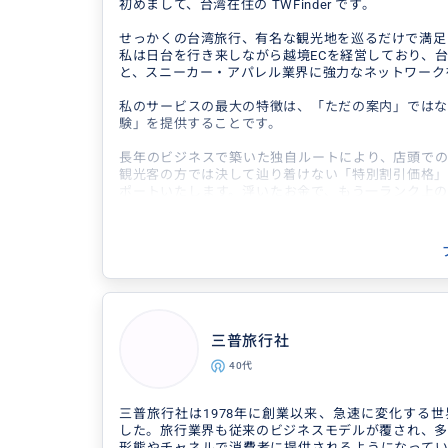
▼補足
初めまして、台湾在住の TWFinder です。
・デザイン制作も対応可能（日本企業向け実績あり）
ポートフォリオ：https://www.suira.url.tw/
せっかくの台湾旅行、有名な観光地を巡るだけで満足
私は日台を行き来しながら越境ECを経営しており、
・妻による台湾料理体験も可能（少人数・予約制／初
と、スニーカー・アパレル業界に強力なネットワーク
資格取得）
台湾料理教室(台北)：https://www.instagram.com/issh
私のサービスの最大の特徴は、「ただの案内」ではな
験」を提供することです。
長年のビジネスで築いた独自ルートにより、店頭での
観光客の方では決して辿り着けない「特別割引価格」
ポートいたします。浮いたお金で、もう一ランク上の
しめるかもしれません。
「自分へのご褒美に特別な一足を安く手に入れたい」
い台湾限定品を効率よく見つけたい」
そんな願いを、TWFinderが叶えます。
得意なジャンル / 分野
三普旅行社
台湾・台北エリアを中心にサポートしています
るほどではないけれど、「少しだけ一緒に回
40代
で困ったときにサポートして...
三普旅行社は1978年に創業以来、急速に変化する
した。旅行業界も従来のビジネスモデルが覆され、多
形態やチャネルで消費者に提供されるようになってい