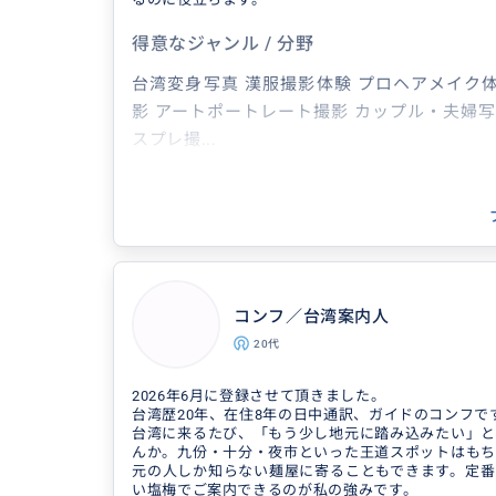
得意なジャンル / 分野
台湾変身写真 漢服撮影体験 プロヘアメイク
影 アートポートレート撮影 カップル・夫婦写
スプレ撮...
コンフ／台湾案内人
20代
2026年6月に登録させて頂きました。
台湾歴20年、在住8年の日中通訳、ガイドのコンフで
台湾に来るたび、「もう少し地元に踏み込みたい」と
んか。九份・十分・夜市といった王道スポットはもち
元の人しか知らない麺屋に寄ることもできます。定番
い塩梅でご案内できるのが私の強みです。