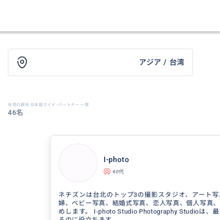
アジア / 台湾
台湾の現地 日本語ガイド･パートナー 一覧
46名
I-photo
40代
ネチズンは台北のトップ3の撮影スタジオ、アート写
婦、ベビー写真、結婚式写真、恋人写真、個人写真、
めします。 I-photo Studio Photography Stu
るのに役立ちます。