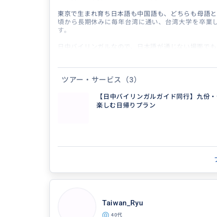
東京で生まれ育ち日本語も中国語も、どちらも母語と
頃から長期休みに毎年台湾に通い、台湾大学を卒業し
す。
日中バイリンガルなので、日本語が通じない場面でも
す。市場での値段交渉、お店のおじさんとの雑談、
——言葉の壁をまったく感じさせない旅をご提供いた
接やりとりできると、旅の解像度がぐっと上がります
ツアー・サービス
（3）
のに、まるで台湾に友人ができたような感覚、それを
プランは完全カスタマイズ対応です。「王道スポット
でいない穴場も知りたい」「ガイドブックより一歩
【日中バイリンガルガイド同行】九份・
い」そんなご要望、大歓迎です。事前のご相談から一
楽しむ日帰りプラン
たら幸いです！
Taiwan_Ryu
得意なジャンル / 分野
40代